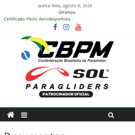
quinta-feira, agosto 6, 2026
Últimos:
Certificado Piloto Aerodesportista.
Encontro Nacional de Aerodesporto no Arraiá Aéreo realizado
no Aeroclube de Bauru – SP.
Anuidade 2026
Arraiá Aéreo 2025 em Bauru – SP
Decisão Nº 675, 16 anos.