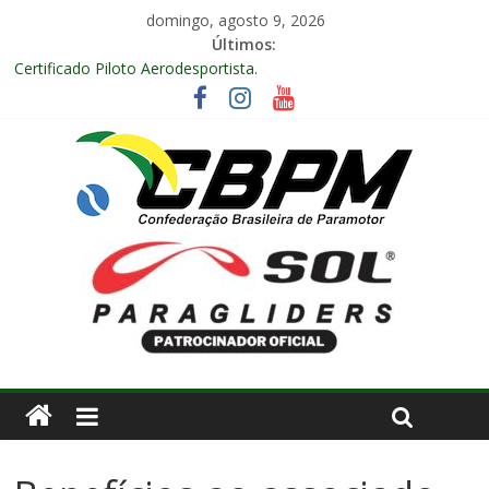
domingo, agosto 9, 2026
Últimos:
Certificado Piloto Aerodesportista.
Encontro Nacional de Aerodesporto no Arraiá Aéreo realizado
no Aeroclube de Bauru – SP.
Anuidade 2026
Arraiá Aéreo 2025 em Bauru – SP
Decisão Nº 675, 16 anos.