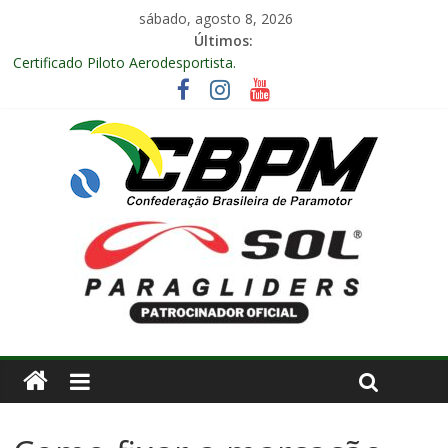
sábado, agosto 8, 2026
Últimos:
Certificado Piloto Aerodesportista.
Encontro Nacional de Aerodesporto no Arraiá Aéreo realizado
no Aeroclube de Bauru – SP.
Anuidade 2026
Arraiá Aéreo 2025 em Bauru – SP
Decisão Nº 675, 16 anos.