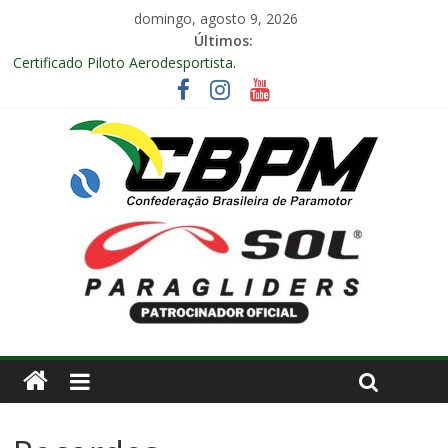
domingo, agosto 9, 2026
Últimos:
Certificado Piloto Aerodesportista.
Encontro Nacional de Aerodesporto no Arraiá Aéreo realizado
no Aeroclube de Bauru – SP.
Anuidade 2026
Arraiá Aéreo 2025 em Bauru – SP
Decisão Nº 675, 16 anos.