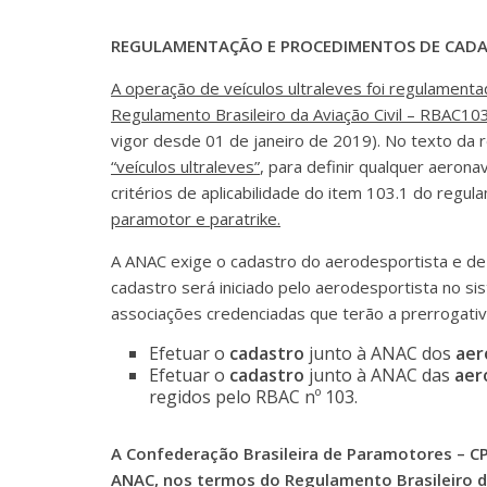
REGULAMENTAÇÃO E PROCEDIMENTOS DE CADA
A operação de veículos ultraleves foi regulamenta
Regulamento Brasileiro da Aviação Civil – RBAC10
vigor desde 01 de janeiro de 2019). No texto da 
“veículos ultraleves”
, para definir qualquer aeron
critérios de aplicabilidade do item 103.1 do reg
paramotor e paratrike
.
A ANAC exige o cadastro do aerodesportista e d
cadastro será iniciado pelo aerodesportista no s
associações credenciadas que terão a prerrogativ
Efetuar o
cadastro
junto à ANAC dos
aer
Efetuar o
cadastro
junto à ANAC das
aer
regidos pelo RBAC nº 103.
A Confederação Brasileira de Paramotores – CP
ANAC, nos termos do Regulamento Brasileiro da