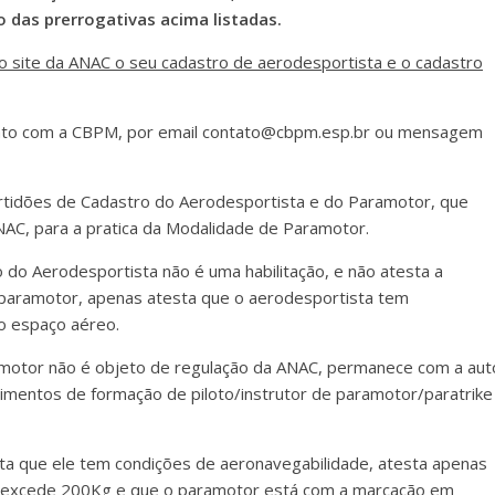
io das prerrogativas acima listadas.
o site da ANAC o seu cadastro de aerodesportista e o cadastro
ntato com a CBPM, por email contato@cbpm.esp.br ou mensagem
ertidões de Cadastro do Aerodesportista e do Paramotor, que
NAC, para a pratica da Modalidade de Paramotor.
 do Aerodesportista não é uma habilitação, e não atesta a
e paramotor, apenas atesta que o aerodesportista tem
o espaço aéreo.
amotor não é objeto de regulação da ANAC, permanece com a aut
imentos de formação de piloto/instrutor de paramotor/paratrike
ta que ele tem condições de aeronavegabilidade, atesta apenas
 excede 200Kg e que o paramotor está com a marcação em