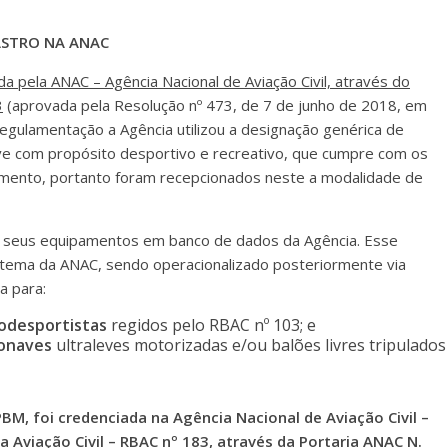
STRO NA ANAC
da pela ANAC – Agência Nacional de Aviação Civil, através do
3
(aprovada pela Resolução nº 473, de 7 de junho de 2018, em
regulamentação a Agência utilizou a designação genérica de
ave com propósito desportivo e recreativo, que cumpre com os
ulamento, portanto foram recepcionados neste a modalidade de
e seus equipamentos em banco de dados da Agência. Esse
istema da ANAC, sendo operacionalizado posteriormente via
a para:
odesportistas
regidos pelo RBAC nº 103; e
onaves
ultraleves motorizadas e/ou balões livres tripulados
BM, foi credenciada na Agência Nacional de Aviação Civil –
 Aviação Civil – RBAC nº 183, através da Portaria ANAC N.