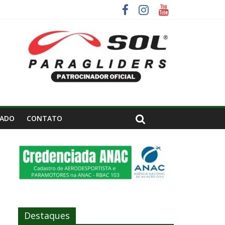
uru – SP.
IADO
CONTATO
Destaques