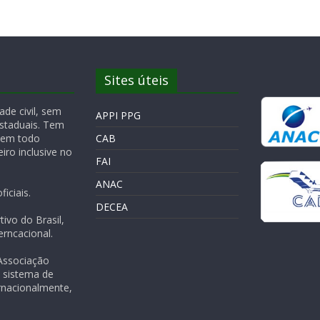
Sites úteis
de civil, sem
APPI PPG
Estaduais. Tem
 em todo
CAB
iro inclusive no
FAI
ANAC
iciais.
DECEA
ivo do Brasil,
rncacional.
 Associação
m sistema de
rnacionalmente,