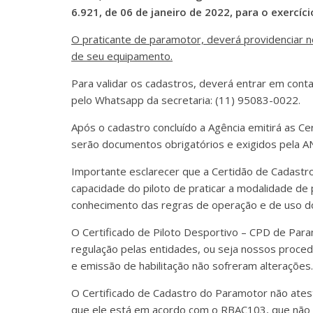
6.921, de 06 de janeiro de 2022, para o exercíc
O praticante de paramotor, deverá providenciar n
de seu equipamento.
Para validar os cadastros, deverá entrar em co
pelo Whatsapp da secretaria: (11) 95083-0022.
Após o cadastro concluído a Agência emitirá as C
serão documentos obrigatórios e exigidos pela A
Importante esclarecer que a Certidão de Cadastro
capacidade do piloto de praticar a modalidade d
conhecimento das regras de operação e de uso d
O Certificado de Piloto Desportivo – CPD de Par
regulação pelas entidades, ou seja nossos proced
e emissão de habilitação não sofreram alterações.
O Certificado de Cadastro do Paramotor não ates
que ele está em acordo com o RBAC103, que não