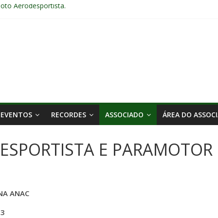
iloto Aerodesportista.
ional de Aerodesporto no Arraiá Aéreo realizado no Aeroclube de Ba
26
 2025 em Bauru – SP
75, 16 anos.
EVENTOS
RECORDES
ASSOCIADO
ÁREA DO ASSOC
ESPORTISTA E PARAMOTOR
NA ANAC
03