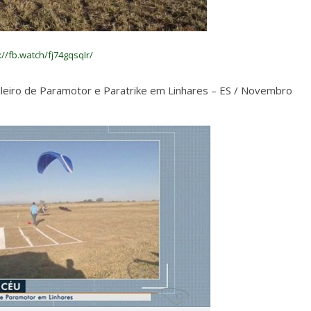
://fb.watch/fj74gqsqIr/
leiro de Paramotor e Paratrike em Linhares – ES / Novembro