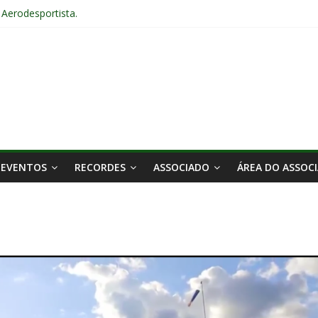
o Aerodesportista.
l de Aerodesporto no Arraiá Aéreo realizado no Aeroclube de Bauru 
5 em Bauru – SP
16 anos.
EVENTOS
RECORDES
ASSOCIADO
ÁREA DO ASSOC