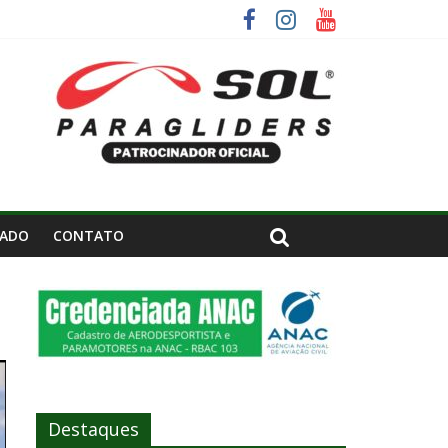
– SP.
IADO
CONTATO
Destaques