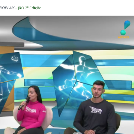
BOPLAY
–
JRO 2ª Edição