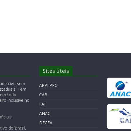
Sites úteis
de civil, sem
APPI PPG
Estaduais. Tem
 em todo
CAB
iro inclusive no
FAI
ANAC
iciais.
DECEA
ivo do Brasil,