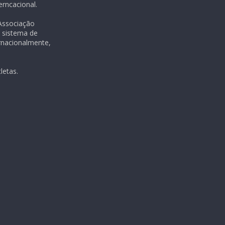
rncacional.
 Associação
m sistema de
rnacionalmente,
letas.