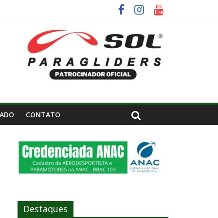
ru – SP.
IADO
CONTATO
Destaques