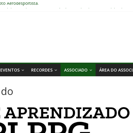
loto Aerodesportista.
onal de Aerodesporto no Arraiá Aéreo realizado no Aeroclube de Bau
6
2025 em Bauru – SP
5, 16 anos.
EVENTOS
RECORDES
ASSOCIADO
ÁREA DO ASSOC
ado