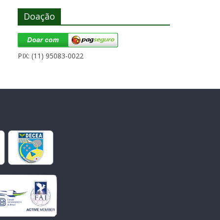
Doação
PIX: (11) 95083-0022