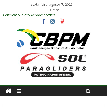
sexta-feira, agosto 7, 2026
Últimos:
Certificado Piloto Aerodesportista.
Encontro Nacional de Aerodesporto no Arraiá Aéreo realizado
no Aeroclube de Bauru – SP.
Anuidade 2026
Arraiá Aéreo 2025 em Bauru – SP
Decisão Nº 675, 16 anos.