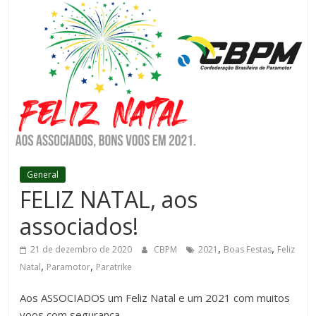
General
FELIZ NATAL, aos
associados!
,
,
21 de dezembro de 2020
CBPM
2021
Boas Festas
Feliz
,
,
Natal
Paramotor
Paratrike
Aos ASSOCIADOS um Feliz Natal e um 2021 com muitos
voos com segurança.