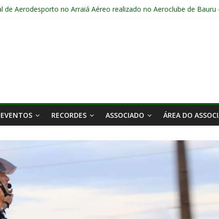
l de Aerodesporto no Arraiá Aéreo realizado no Aeroclube de Bauru 
5 em Bauru – SP
16 anos.
o Aerodesportista.
EVENTOS
RECORDES
ASSOCIADO
ÁREA DO ASSOC