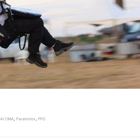
,
,
FAI CIMA
Paramotor
PPG