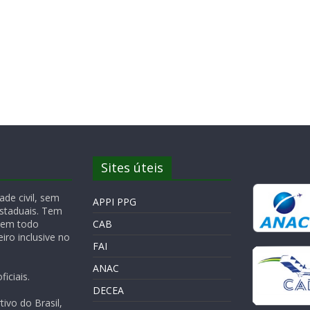
Sites úteis
de civil, sem
APPI PPG
Estaduais. Tem
 em todo
CAB
iro inclusive no
FAI
ANAC
iciais.
DECEA
ivo do Brasil,