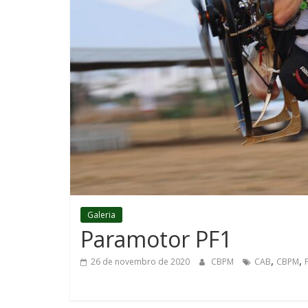
Galeria
Paramotor PF1
,
,
26 de novembro de 2020
CBPM
CAB
CBPM