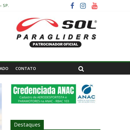
– SP.
IADO
CONTATO
Destaques