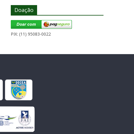
Doação
PIX: (11) 95083-0022