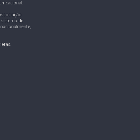
rncacional.
 Associação
m sistema de
rnacionalmente,
letas.