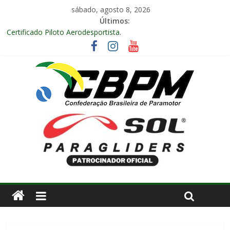
sábado, agosto 8, 2026
Últimos:
Certificado Piloto Aerodesportista.
Encontro Nacional de Aerodesporto no Arraiá Aéreo realizado
no Aeroclube de Bauru – SP.
Anuidade 2026
Arraiá Aéreo 2025 em Bauru – SP
Decisão Nº 675, 16 anos.