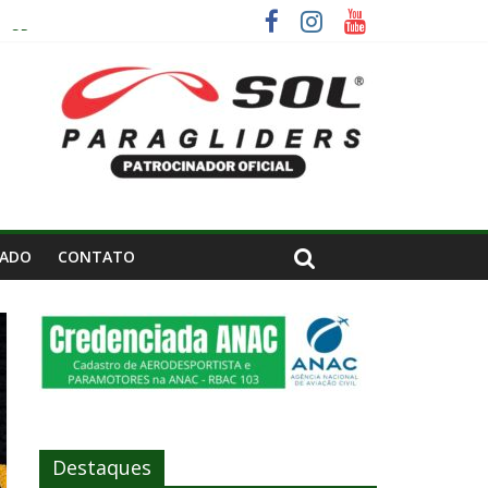
– SP.
IADO
CONTATO
Destaques