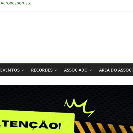
o Aerodesportista.
l de Aerodesporto no Arraiá Aéreo realizado no Aeroclube de Bauru 
5 em Bauru – SP
16 anos.
EVENTOS
RECORDES
ASSOCIADO
ÁREA DO ASSOC