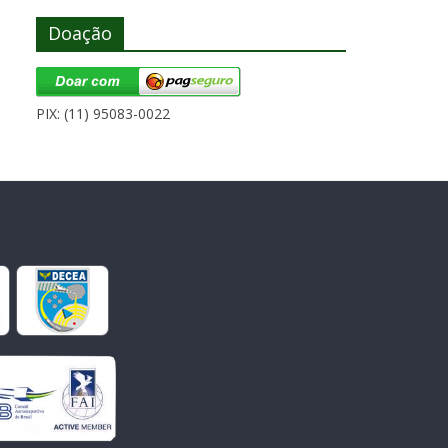
Doação
PIX: (11) 95083-0022