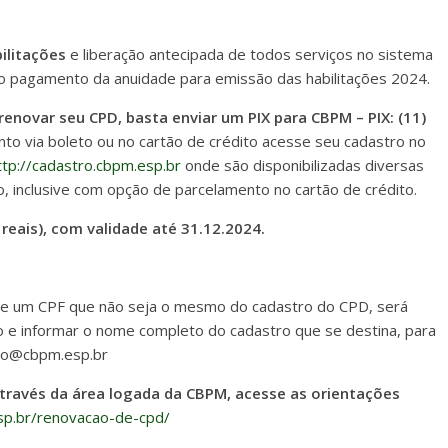
ilitações
e liberação antecipada de todos serviços no sistema
o pagamento da anuidade para emissão das habilitações 2024.
enovar seu CPD, basta enviar um PIX para CBPM – PIX: (11)
to via boleto ou no cartão de crédito acesse seu cadastro no
ttp://cadastro.cbpm.esp.br
onde são disponibilizadas diversas
 inclusive com opção de parcelamento no cartão de crédito.
reais), com validade até 31.12.2024.
 de um CPF que não seja o mesmo do cadastro do CPD, será
 e informar o nome completo do cadastro que se destina, para
ato@cbpm.esp.br
ravés da área logada da CBPM, acesse as orientações
sp.br/renovacao-de-cpd/