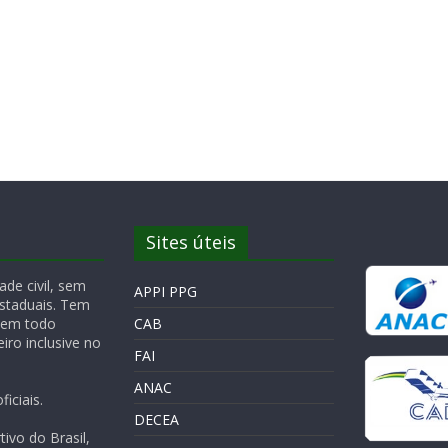
Sites úteis
de civil, sem
APPI PPG
Estaduais. Tem
 em todo
CAB
iro inclusive no
FAI
ANAC
iciais.
DECEA
ivo do Brasil,