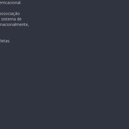
rncacional.
 Associação
m sistema de
rnacionalmente,
letas.