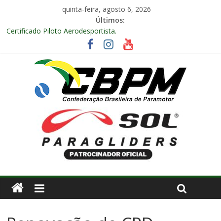
quinta-feira, agosto 6, 2026
Últimos:
Certificado Piloto Aerodesportista.
Encontro Nacional de Aerodesporto no Arraiá Aéreo realizado
no Aeroclube de Bauru – SP.
Anuidade 2026
Arraiá Aéreo 2025 em Bauru – SP
Decisão Nº 675, 16 anos.