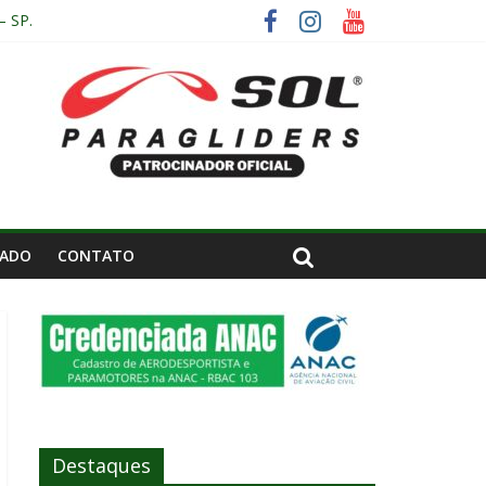
– SP.
IADO
CONTATO
Destaques