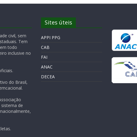
Sites úteis
de civil, sem
APPI PPG
Estaduais. Tem
 em todo
CAB
iro inclusive no
FAI
ANAC
iciais.
DECEA
ivo do Brasil,
rncacional.
 Associação
m sistema de
rnacionalmente,
letas.