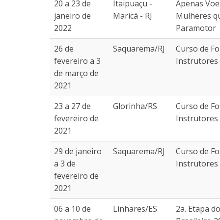
20 a 23 de
Itaipuaçu -
Apenas Voe 
janeiro de
Maricá - RJ
Mulheres q
2022
Paramotor
26 de
Saquarema/RJ
Curso de F
fevereiro a 3
Instrutores
de março de
2021
23 a 27 de
Glorinha/RS
Curso de F
fevereiro de
Instrutores
2021
29 de janeiro
Saquarema/RJ
Curso de F
a 3 de
Instrutores
fevereiro de
2021
06 a 10 de
Linhares/ES
2a. Etapa 