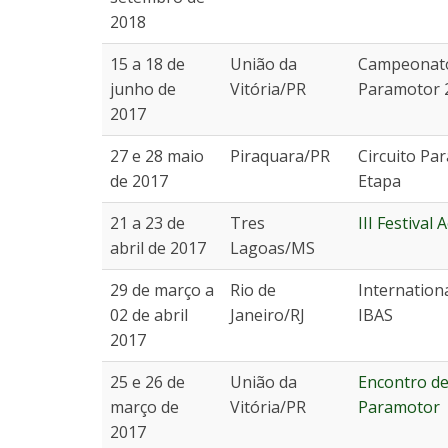
2018
15 a 18 de
União da
Campeonato 
junho de
Vitória/PR
Paramotor 
2017
27 e 28 maio
Piraquara/PR
Circuito Pa
de 2017
Etapa
21 a 23 de
Tres
III Festival 
abril de 2017
Lagoas/MS
29 de março a
Rio de
Internationa
02 de abril
Janeiro/RJ
IBAS
2017
25 e 26 de
União da
Encontro de
março de
Vitória/PR
Paramotor
2017