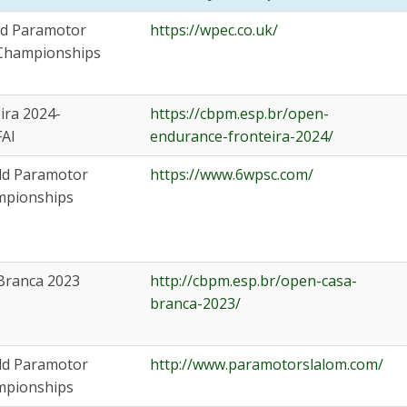
ld Paramotor
https://wpec.co.uk/
Championships
ira 2024-
https://cbpm.esp.br/open-
FAI
endurance-fronteira-2024/
ld Paramotor
https://www.6wpsc.com/
mpionships
Branca 2023
http://cbpm.esp.br/open-casa-
branca-2023/
ld Paramotor
http://www.paramotorslalom.com/
mpionships