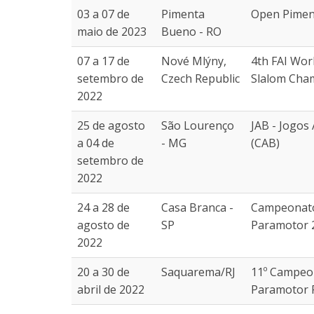
03 a 07 de
Pimenta
Open Pimen
maio de 2023
Bueno - RO
07 a 17 de
Nové Mlýny,
4th FAI Wor
setembro de
Czech Republic
Slalom Cha
2022
25 de agosto
São Lourenço
JAB - Jogos 
a 04 de
- MG
(CAB)
setembro de
2022
24 a 28 de
Casa Branca -
Campeonato 
agosto de
SP
Paramotor 
2022
20 a 30 de
Saquarema/RJ
11º Campeo
abril de 2022
Paramotor 