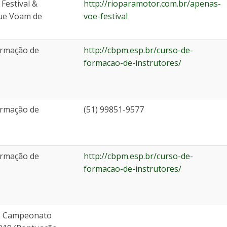
Festival &
http://rioparamotor.com.br/apenas-
ue Voam de
voe-festival
ormação de
http://cbpm.esp.br/curso-de-
formacao-de-instrutores/
ormação de
(51) 99851-9577
ormação de
http://cbpm.esp.br/curso-de-
formacao-de-instrutores/
do Campeonato