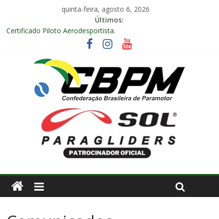
quinta-feira, agosto 6, 2026
Últimos:
Certificado Piloto Aerodesportista.
Encontro Nacional de Aerodesporto no Arraiá Aéreo realizado
no Aeroclube de Bauru – SP.
Anuidade 2026
Arraiá Aéreo 2025 em Bauru – SP
Decisão Nº 675, 16 anos.