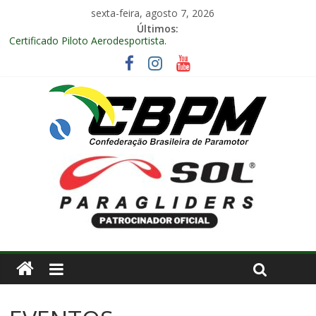
sexta-feira, agosto 7, 2026
Últimos:
Certificado Piloto Aerodesportista.
Encontro Nacional de Aerodesporto no Arraiá Aéreo realizado
no Aeroclube de Bauru – SP.
Anuidade 2026
Arraiá Aéreo 2025 em Bauru – SP
Decisão Nº 675, 16 anos.