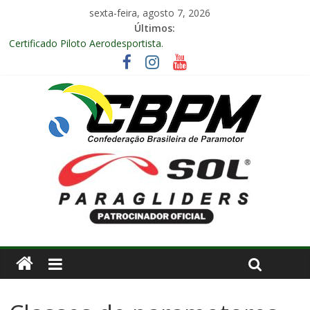
sexta-feira, agosto 7, 2026
Últimos:
Certificado Piloto Aerodesportista.
Encontro Nacional de Aerodesporto no Arraiá Aéreo realizado
no Aeroclube de Bauru – SP.
Anuidade 2026
Arraiá Aéreo 2025 em Bauru – SP
Decisão Nº 675, 16 anos.