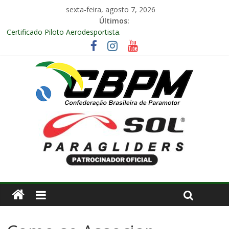
sexta-feira, agosto 7, 2026
Últimos:
Certificado Piloto Aerodesportista.
Encontro Nacional de Aerodesporto no Arraiá Aéreo realizado
no Aeroclube de Bauru – SP.
Anuidade 2026
Arraiá Aéreo 2025 em Bauru – SP
Decisão Nº 675, 16 anos.