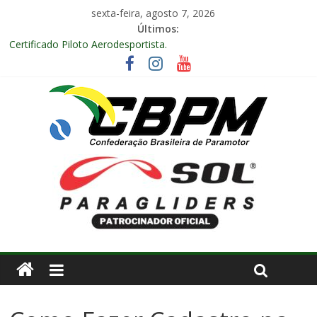
sexta-feira, agosto 7, 2026
Últimos:
Certificado Piloto Aerodesportista.
Encontro Nacional de Aerodesporto no Arraiá Aéreo realizado
no Aeroclube de Bauru – SP.
Anuidade 2026
Arraiá Aéreo 2025 em Bauru – SP
Decisão Nº 675, 16 anos.