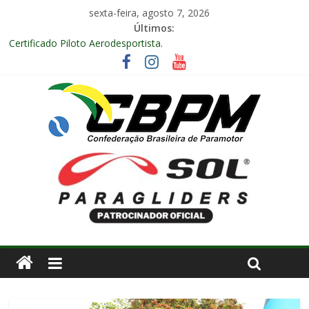
sexta-feira, agosto 7, 2026
Últimos:
Certificado Piloto Aerodesportista.
Encontro Nacional de Aerodesporto no Arraiá Aéreo realizado
no Aeroclube de Bauru – SP.
Anuidade 2026
Arraiá Aéreo 2025 em Bauru – SP
Decisão Nº 675, 16 anos.