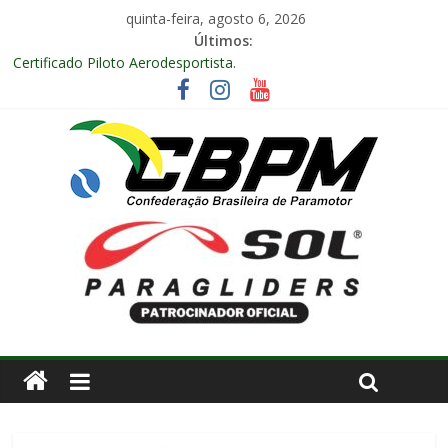
quinta-feira, agosto 6, 2026
Últimos:
Certificado Piloto Aerodesportista.
Encontro Nacional de Aerodesporto no Arraiá Aéreo realizado
no Aeroclube de Bauru – SP.
Anuidade 2026
Arraiá Aéreo 2025 em Bauru – SP
Decisão Nº 675, 16 anos.